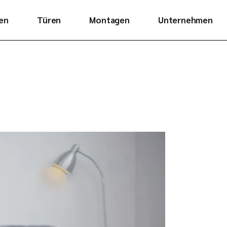
en
Türen
Montagen
Unternehmen
splatten
Innentüren
News
ten
Haustüren
Über uns
r
Zargen
Newsletter
tter
Drückergarnituren
Kontakt
Innentüren
Impressum
Raumplaner
Datenschutzerklärung