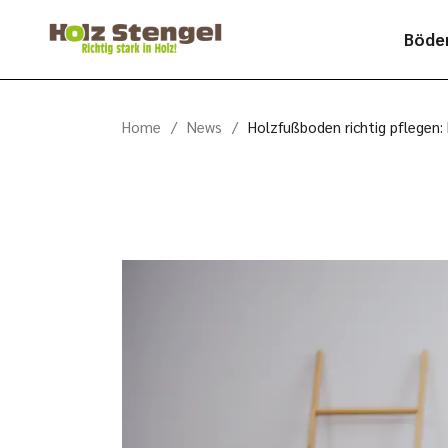
Skip
to
Böde
the
content
Parke
Home
News
Holzfußboden richtig pflegen:
Lami
Desi
Kork
Holz
Bode
Edeld