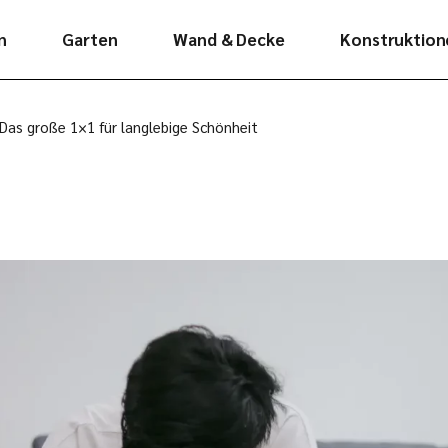
n
Garten
Wand & Decke
Konstruktion
tt
Terrassenholz
Paneele
Konstruktion
 Das große 1×1 für langlebige Schönheit
nat
Terrassenholz WPC
Systempaneele
Leimholzplat
gnboden
Fassaden
Haro Wall
Rahmenhölze
boden
Gartenhäuser
Glattkantbre
Comfort
-Korund-
Bearbeitung
n
Gartenhäuser
Natural
ielenmanufaktur
Pavillons
Grillkotas
Saunafässer
Ferienhäuser